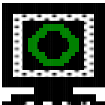
███████████████████████████████████████████████████████
███████████████████████████████████████████████████████

███████████████████████████████████████████████████████

██████░░░░░░░░░░░░░░░░░░░░░░░░░░░░░░░░░░░░░░░░░░░██████

██████░░░░░░░░░░░░░░░░░░░░░░░░░░░░░░░░░░░░░░░░░░░██████

██████░░░░░█████████████████████████████████░░░░░██████

██████░░░░░███████████
███████████
███████████░░░░░██████

██████░░░░░█████████
████████████████
████████░░░░░██████
██████░░░░░███████
██████
███████
██████
███████░░░░░██████
██████░░░░░█████
███████
█████████
███████
█████░░░░░██████
██████░░░░░███
██████
███████████████
██████
███░░░░░██████
██████░░░░░███
█████
█████████████████
█████
███░░░░░██████
██████░░░░░███
█████
█████████████████
█████
███░░░░░██████
██████░░░░░███
██████
███████████████
██████
███░░░░░██████
██████░░░░░█████
███████
█████████
███████
█████░░░░░██████
██████░░░░░███████
██████
███████
██████
███████░░░░░██████
██████░░░░░█████████
████████████████
████████░░░░░██████
██████░░░░░███████████
███████████
███████████░░░░░██████
██████░░░░░█████████████████████████████████░░░░░██████
██████░░░░░░░░░░░░░░░░░░░░░░░░░░░░░░░░░░░░░░░░░░░██████
██████░░░░░░░░░░░░░░░░░░░░░░░░░░░░░░░░░░░░░░░░░░░██████
███████████████████████████████████████████████████████
███████████████████████████████████████████████████████
███████████████████████████████████████████████████████
                 █████████████████████                 
                 █████████████████████          

     █████████████████████████████████████████████     
     █████████████████████████████████████████████     
████████████░░░░░█████░░░░░█████░░░░░█████░░░░░████████