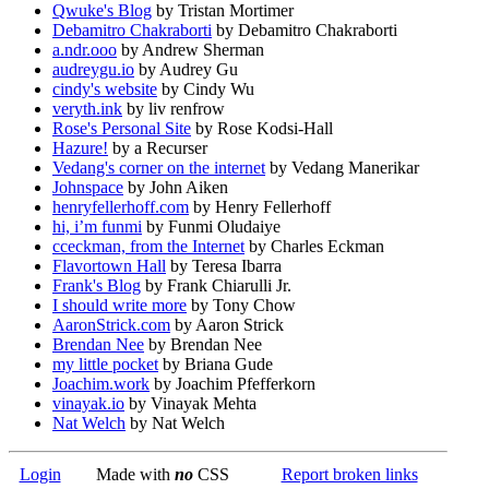
Qwuke's Blog
by Tristan Mortimer
Debamitro Chakraborti
by Debamitro Chakraborti
a.ndr.ooo
by Andrew Sherman
audreygu.io
by Audrey Gu
cindy's website
by Cindy Wu
veryth.ink
by liv renfrow
Rose's Personal Site
by Rose Kodsi-Hall
Hazure!
by a Recurser
Vedang's corner on the internet
by Vedang Manerikar
Johnspace
by John Aiken
henryfellerhoff.com
by Henry Fellerhoff
hi, i’m funmi
by Funmi Oludaiye
cceckman, from the Internet
by Charles Eckman
Flavortown Hall
by Teresa Ibarra
Frank's Blog
by Frank Chiarulli Jr.
I should write more
by Tony Chow
AaronStrick.com
by Aaron Strick
Brendan Nee
by Brendan Nee
my little pocket
by Briana Gude
Joachim.work
by Joachim Pfefferkorn
vinayak.io
by Vinayak Mehta
Nat Welch
by Nat Welch
Login
Made with
no
CSS
Report broken links