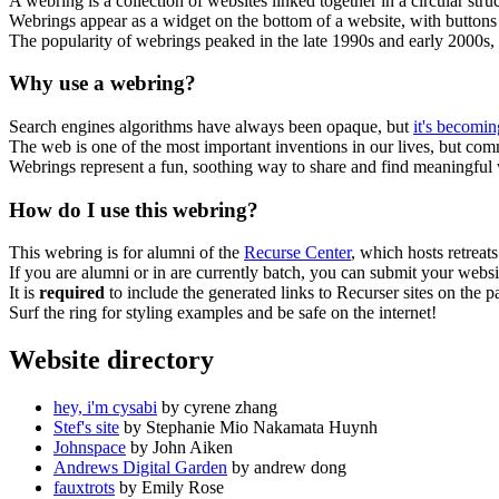
A webring is a collection of websites linked together in a circular str
Webrings appear as a widget on the bottom of a website, with buttons l
The popularity of webrings peaked in the late 1990s and early 2000s
Why use a webring?
Search engines algorithms have always been opaque, but
it's becomin
The web is one of the most important inventions in our lives, but comm
Webrings represent a fun, soothing way to share and find meaningful w
How do I use this webring?
This webring is for alumni of the
Recurse Center
, which hosts retreat
If you are alumni or in are currently batch, you can submit your websi
It is
required
to include the generated links to Recurser sites on the
Surf the ring for styling examples and be safe on the internet!
Website directory
hey, i'm cysabi
by cyrene zhang
Stef's site
by Stephanie Mio Nakamata Huynh
Johnspace
by John Aiken
Andrews Digital Garden
by andrew dong
fauxtrots
by Emily Rose