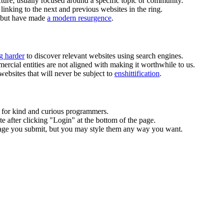
ucture, usually focused around a specific topic or community.
inking to the next and previous websites in the ring.
, but have made
a modern resurgence
.
g harder
to discover relevant websites using search engines.
ercial entities are not aligned with making it worthwhile to us.
ebsites that will never be subject to
enshittification
.
s for kind and curious programmers.
te after clicking "Login" at the bottom of the page.
 page you submit, but you may style them any way you want.