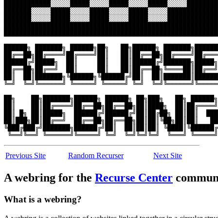
████████████░░░░░█████░░░░░█████░░░░░█████░░░░░████████
███████░░░░░█████░░░░░█████░░░░░█████░░░░░█████████████
███████░░░░░█████░░░░░█████░░░░░█████░░░░░█████████████
███████████████████████████████████████████████████████

███████████████████████████████████████████████████████

██████╗ ███████╗ ██████╗██╗   ██╗██████╗ ███████╗██████
██╔══██╗██╔════╝██╔════╝██║   ██║██╔══██╗██╔════╝██╔═══
██████╔╝█████╗  ██║     ██║   ██║██████╔╝███████╗█████╗
██╔══██╗██╔══╝  ██║     ██║   ██║██╔══██╗╚════██║██╔══╝
██║  ██║███████╗╚██████╗╚██████╔╝██║  ██║███████║██████
╚═╝  ╚═╝╚══════╝ ╚═════╝ ╚═════╝ ╚═╝  ╚═╝╚══════╝╚═════
██╗    ██╗███████╗██████╗ ██████╗ ██╗███╗   ██╗ ██████╗
██║    ██║██╔════╝██╔══██╗██╔══██╗██║████╗  ██║██╔════╝
██║ █╗ ██║█████╗  ██████╔╝██████╔╝██║██╔██╗ ██║██║  ███
██║███╗██║██╔══╝  ██╔══██╗██╔══██╗██║██║╚██╗██║██║   ██
╚███╔███╔╝███████╗██████╔╝██║  ██║██║██║ ╚████║╚██████╔
 ╚══╝╚══╝ ╚══════╝╚═════╝ ╚═╝  ╚═╝╚═╝╚═╝  ╚═══╝ ╚═════╝
Previous Site
Random Recurser
Next Site
A webring for the
Recurse Center
commun
What is a webring?