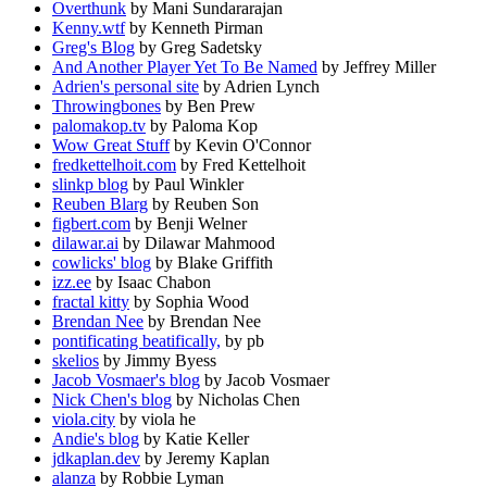
Overthunk
by Mani Sundararajan
Kenny.wtf
by Kenneth Pirman
Greg's Blog
by Greg Sadetsky
And Another Player Yet To Be Named
by Jeffrey Miller
Adrien's personal site
by Adrien Lynch
Throwingbones
by Ben Prew
palomakop.tv
by Paloma Kop
Wow Great Stuff
by Kevin O'Connor
fredkettelhoit.com
by Fred Kettelhoit
slinkp blog
by Paul Winkler
Reuben Blarg
by Reuben Son
figbert.com
by Benji Welner
dilawar.ai
by Dilawar Mahmood
cowlicks' blog
by Blake Griffith
izz.ee
by Isaac Chabon
fractal kitty
by Sophia Wood
Brendan Nee
by Brendan Nee
pontificating beatifically,
by pb ‍
skelios
by Jimmy Byess
Jacob Vosmaer's blog
by Jacob Vosmaer
Nick Chen's blog
by Nicholas Chen
viola.city
by viola he
Andie's blog
by Katie Keller
jdkaplan.dev
by Jeremy Kaplan
alanza
by Robbie Lyman